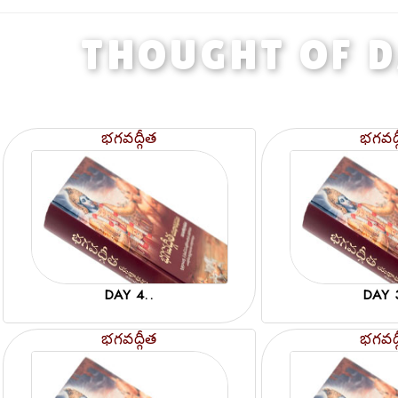
THOUGHT OF 
భగవద్గీత
భగవద్
DAY 4..
DAY 
భగవద్గీత
భగవద్