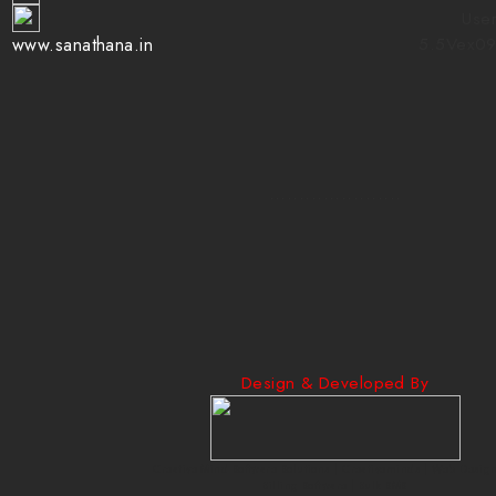
User
5.5Vex0
www.sanathana.in
......................
Design & Developed By
Creative Mind Software Solutions | Creativeminds | Web Design
Billing Software | Bulk SMS