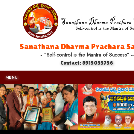
Sanathana Dharma Prachara Sa
~ “Self-control is the Mantra of Success” ~
Contact: 8919033736
MENU