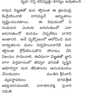
వృధా చేస్తే భవిష్యత్తు శూన్యం అవుతుంది...
కావున విజ్ఞతతో మన శక్తినంత ఈ క్షణముపై
కేంద్రీకరించాలి దానివల్లనే అద్భుతాలు
సృష్టించబడతాయి.... ఈ విషయంలో ఏ
సంఘటన ఎందుకు జరుగుతుందో ఎలా
జరుగుతుందో మనము చెప్పలేము దానిని
అంతాసరి.. అనే దృక్కోణంలో ఆలోచించి మన
బాధ్యతలను మనం నిర్వహించడానికి మన
శక్తినంత క్రోడీకరించుకొని పోరాటం చేసి
విజయం సాధించాలి, ఈవిధంగా విజ్ఞతతో జ్ఞాని
లాగా వర్తమానంలో జీవిస్తూ భగవత్ సృష్టిని
ఆమోదిస్తూ మన జీవితాలను ఆనందమయం
చేసుకుందాం. మంతెన.శ్రీనివాస్
..వ్యవస్థాపకులు .. భగవత్గీత
అధ్యయనమండలి, సనాతనధర్మ ప్రచార
సమితి.