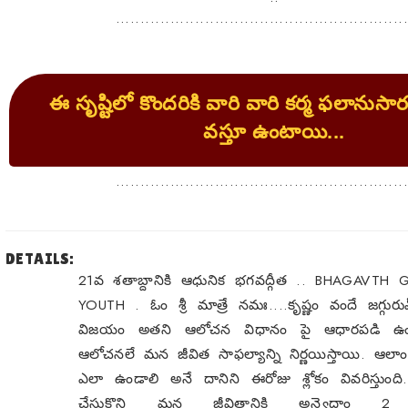
..........................................................
ఈ సృష్టిలో కొందరికి వారి వారి కర్మ ఫలానుస
వస్తూ ఉంటాయి...
..........................................................
DETAILS:
21వ శతాబ్దానికి ఆధునిక భగవద్గీత .. BHAGAVTH
YOUTH . ఓం శ్రీ మాత్రే నమః....కృష్ణం వందే జగ్గుర
విజయం అతని ఆలోచన విధానం పై ఆధారపడి ఉ
ఆలోచనలే మన జీవిత సాఫల్యాన్ని నిర్ణయిస్తాయి. ఆల
ఎలా ఉండాలి అనే దానిని ఈరోజు శ్లోకం వివరిస్తుంది.
చేసుకొని మన జీవితానికి అన్వైద్దాం