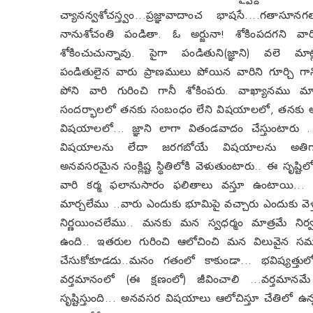
చ్యానన్వశోచస్త్వం...ప్రజ్ఞావాదాంచ భాషసే....గతాస
నానుశోచంతి పండితా. ఓ అర్జునా! శోకింపదగని వార
శోకించుచున్నావు. పైగా పండితుని(జ్ఞాని) వలె మాట్ల
పండితులైన వారు ప్రాణములు పోయిన వారిని గూర్చి గాన
పోని వారి గురించి గానీ శోకింపరు. వాఖ్యానము మా
సందర్భాలలో తనకు సంబంధం లేని విషయాలలో, తనకు 
విషయాలలో... జ్ఞాని లాగా వితండవాదం చేస్తుంటారు 
విషయాలను లేదా జరగబోయే విషయాలను అతిగా
అనవసరమైన సంక్లిష్ట స్థితిలోకి వెళుతుంటారు.. ఈ సృష్టిలో
వారి కర్మ ఫలానుసారం ఫలితాలు వస్తూ ఉంటాయి...
మార్చలేము ..వారు ఎందుకు భూమిపై వచ్చారు ఎందుకు వెళ
నిర్ణయించలేము.. మనకు మన స్వధర్మం మాత్రమే నిర్
ఉంది.. ఇతరుల గురించి ఆలోచించి మన విలువైన సమ
చేసుకోకూడదు..మనం గతంలో కాకుండా... భవిష్యత్తులో
వర్తమానంలో (ఈ క్షణంలో) జీవించాలి ...వర్తమానమే 
సృష్టిస్తుంది... అనవసర విషయాలు ఆలోచిస్తూ చేతిలో ఉన్న