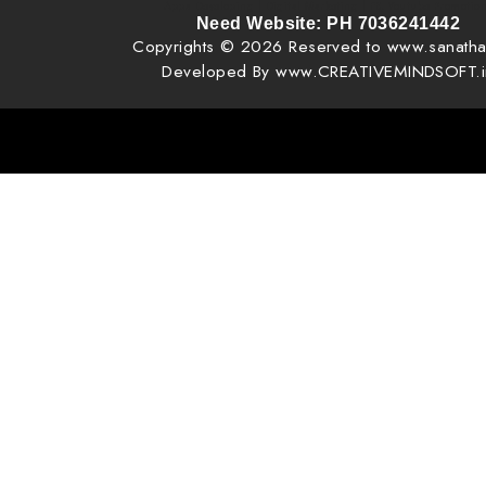
Apps Developing | Digital Marketing | FB, Youtube Promotio
Need Website: PH 7036241442
Copyrights © 2026 Reserved to www.sanatha
Developed By www.CREATIVEMINDSOFT.i
, pixel creator, pixel creator vijay phone 7036241442, vijay, web designing near me, website design creativeminds, 
design creative mind, creative mind, tv ads ad agency creative mind, tv ads making in mancherial, tv ads making in goda
ads making in manthani, VAV Very Advanced Website Pages | http://www.creativemindsoft.in | http://www.creativemin
for you | You can edit your website at any time.. | Very Professional Website, Quick Website, Best Ready made 
Comparability Website, SEO Website free Website. How to make Free Websit