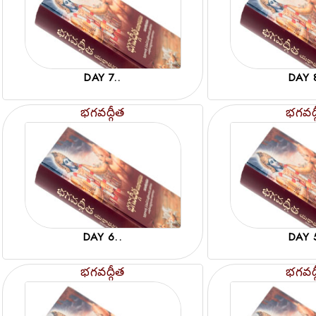
DAY 7..
DAY 
భగవద్గీత
భగవద్
DAY 6..
DAY 
భగవద్గీత
భగవద్