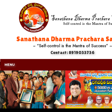
Sanathana Dharma Prachara Sa
~ “Self-control is the Mantra of Success” ~
Contact: 8919033736
MENU