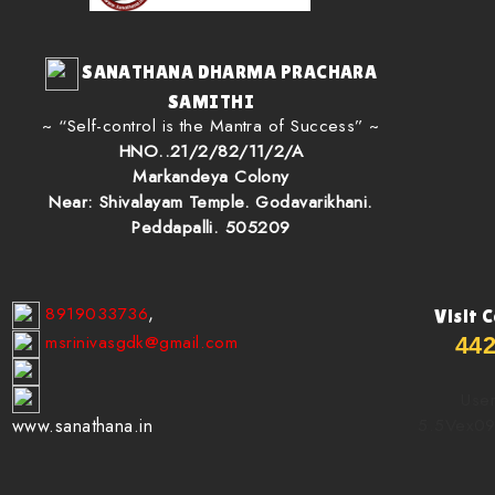
SANATHANA DHARMA PRACHARA
SAMITHI
~ “Self-control is the Mantra of Success” ~
HNO..21/2/82/11/2/A
Markandeya Colony
Near: Shivalayam Temple. Godavarikhani.
Peddapalli. 505209
8919033736
,
Visit 
msrinivasgdk@gmail.com
44
User
5.5Vex0
www.sanathana.in