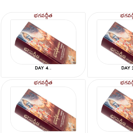
భగవద్గీత
భగవద్
DAY 4..
DAY 
భగవద్గీత
భగవద్