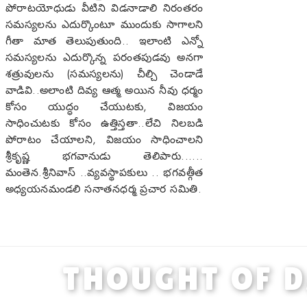
పోరాటయోధుడు వీటిని విడనాడాలి నిరంతరం
సమస్యలను ఎదుర్కొంటూ ముందుకు సాగాలని
గీతా మాత తెలుపుతుంది.. ఇలాంటి ఎన్నో
సమస్యలను ఎదుర్కొన్న పరంతపుడవు అనగా
శత్రువులను (సమస్యలను) చీల్చి చెండాడే
వాడివి..అలాంటి దివ్య ఆత్మ అయిన నీవు ధర్మం
కోసం యుద్ధం చేయుటకు, విజయం
సాధించుటకు కోసం ఉత్తిస్తతా..లేచి నిలబడి
పోరాటం చేయాలని, విజయం సాధించాలని
శ్రీకృష్ణ భగవానుడు తెలిపారు......
మంతెన.శ్రీనివాస్ ..వ్యవస్థాపకులు .. భగవత్గీత
అధ్యయనమండలి సనాతనధర్మ ప్రచార సమితి.
THOUGHT OF 