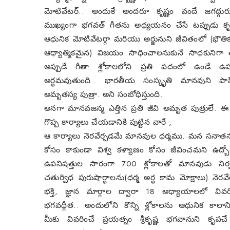
మోటివేటర్.. అందుకే అందరూ కృష్ణం వందే జగద్గుర
ముఖ్యంగా భగవత్ గీతను అధ్యయనం చేసే టప్పుడు కృ
ఆధునిక మోటివేటర్గా మరియు అర్జునుని జీవితంలో (భౌ
ఆధ్యాత్మికమైన) విజయం సాధించాలనుకునే సాధకునిగా త
అప్పుడే గీతా శ్లోకాలలోని ప్రతి పదంలో ఉండే ఉపని
అర్థమవుతుంది.. భారతీయ సంస్కృతి మానవుని పాప
అమృతస్య పుత్రా. అని సంబోధిస్తుంది.
అనగా మానవజన్మ ఎత్తిన ప్రతి జీవి అమృత పుత్రులే. 
గొప్ప కార్యాలు చేయడానికి పుట్టిన వారే ,
ఆ కార్యాలు నెరవేర్చడమే మానవుల ధర్మము. మన సనాతన ధ
కోసం కాకుండా విశ్వ కళ్యాణం కోసం జీవించమని ఉద్బోధ
ఉపనిషత్తుల సారంగా 700 శ్లోకాలతో మానవుడు నిర
చతుర్విధ పురుషార్థాలను(ధర్మ అర్ధ కామ మోక్షాలు) నెరవేర్
భక్తి, జ్ఞాన మార్గాల ద్వారా 18 అధ్యాయాలలో వి
భగవద్గీత.. అందులోని కొన్ని శ్లోకాలను ఆధునిక కాలాన
మీకు వివరించే ప్రయత్నం శ్రీకృష్ణ భగవానుని కృపచే చ