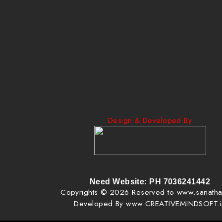
......................
Design & Developed By
Creative Mind Software Solutions | Creativeminds | Web Design
Billing Software | Bulk SMS
Apps Developing | Digital Marketing | FB, Youtube Promotio
Need Website: PH 7036241442
Copyrights © 2026 Reserved to www.sanatha
Developed By www.CREATIVEMINDSOFT.i