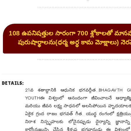
..........................................................
108 ఉపనిషత్తుల సారంగా 700 శ్లోకాలతో మానవ
పురుషార్థాలను(ధర్మ అర్ధ కామ మోక్షాలు) నెరవ
..........................................................
DETAILS:
21వ శతాబ్దానికి ఆధునిక భగవద్గీత..BHAGAVTH
YOUTHఈ విశ్వంలో ఆనందంగా జీవించాలనే ఆధ్యాత్మ
మరియు జీవన లక్ష్య సాధనలో అలసిపోయిన హృదయాలకు 
ఏకైక గ్రంద రాజం భగవత్ గీత. యుద్ధ రంగంలో క్షత్రియు
నిరాశ నిస్పృహలకు లోనైనప్పుడు ధైర్యాన్ని జ్ఞానాన్
కార్యోన్మఖున్ని చేసిన శ్రీకృష్ణ భగవానుడు ఈ విశ్వ