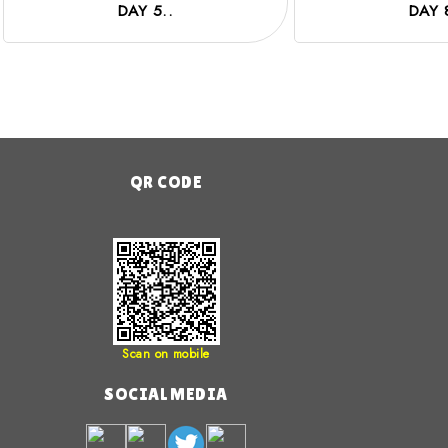
DAY 5..
DAY 
QR CODE
Scan on mobile
SOCIAL MEDIA