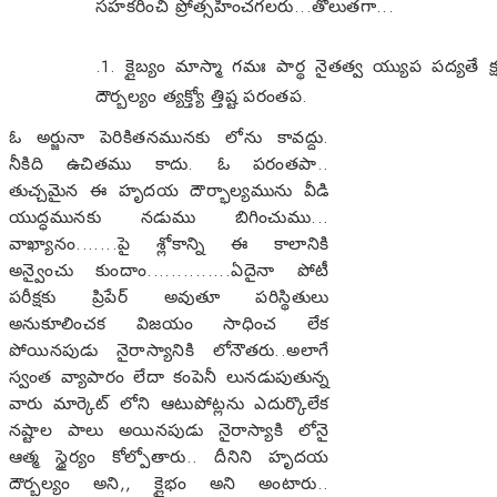
సహకరించి ప్రోత్సహించగలరు...తొలుతగా...
.1. క్లైబ్యం మాస్మా గమః పార్థ నైతత్వ య్యుప పద్యతే 
దౌర్బల్యం త్యక్త్యో త్తిష్ట పరంతప.
ఓ అర్జునా పెరికితనమునకు లోను కావద్దు.
నీకిది ఉచితము కాదు. ఓ పరంతపా..
తుచ్చమైన ఈ హృదయ దౌర్భాల్యమును వీడి
యుద్ధమునకు నడుము బిగించుము...
వాఖ్యానం.......పై శ్లోకాన్ని ఈ కాలానికి
అన్వైంచు కుందాం..............ఏదైనా పోటీ
పరీక్షకు ప్రిపేర్ అవుతూ పరిస్థితులు
అనుకూలించక విజయం సాధించ లేక
పోయినపుడు నైరాస్యానికి లోనౌతరు..అలాగే
స్వంత వ్యాపారం లేదా కంపెనీ లునడుపుతున్న
వారు మార్కెట్ లోని ఆటుపోట్లను ఎదుర్కొలేక
నష్టాల పాలు అయినపుడు నైరాస్యాకి లోనై
ఆత్మ స్థైర్యం కోల్పోతారు.. దీనిని హృదయ
దౌర్బల్యం అని,, క్లైభం అని అంటారు..