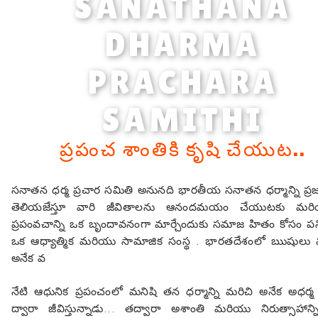
SANATHANA
DHARMA
PRACHARA
SAMITHI
ప్రపంచ శాంతికి కృషి చేయుట..
సనాతన ధర్మ ప్రచార సమితి అనునది భారతీయ సనాతన ధర్మాన్ని ప్రజ
తెలియజేస్తూ వారి జీవితాలను ఆనందమయం చేయుటకు మ
ప్రపంవచాన్ని ఒక బృందావనంగా మార్చేందుకు సమాజ హితం కోసం పనిచ
ఒక ఆధ్యాత్మిక మరియు సామాజిక సంస్థ . భారతదేశంలో ఋషులు
అనేక వ
నేటి ఆధునిక ప్రపంచంలో మనిషి తన ధర్మాన్ని మరిచి అనేక అధర్మ 
ద్వారా జీవిస్తున్నాడు... తద్వారా అశాంతి మరియు నిరుత్సాహాన్