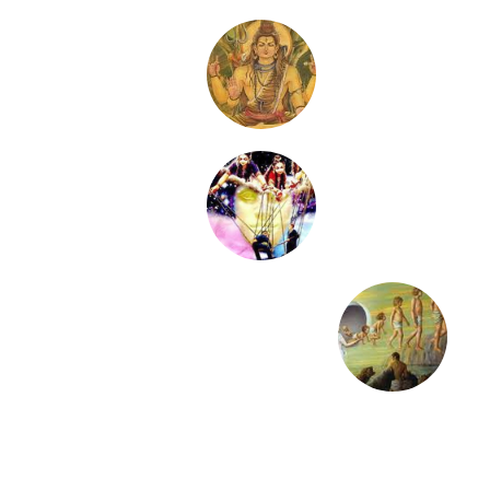
Ishvara –
Prakruti – Th