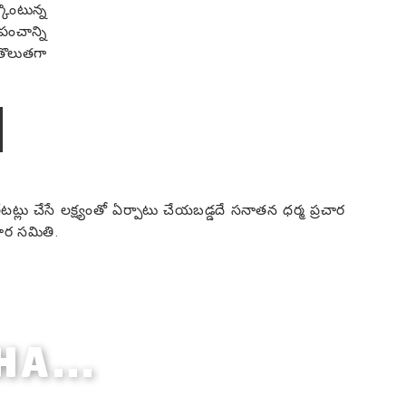
ొంటున్న
ంచాన్ని
తొలుతగా
గేటట్లు చేసే లక్ష్యంతో ఏర్పాటు చేయబడ్డదే సనాతన ధర్మ ప్రచార
చార సమితి.
HA...