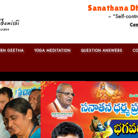
Sanathana Dh
~ “Self-contr
Co
ARN GEETHA
YOGA MEDITATION
QUESTION ANSWERS
CO