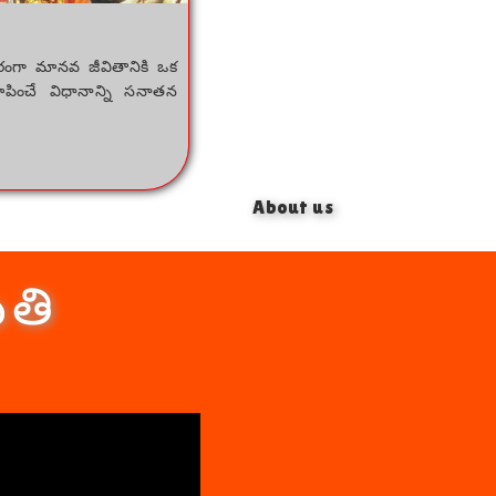
ంగా మానవ జీవితానికి ఒక
చూపించే విధానాన్ని సనాతన
About us
ితి