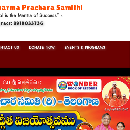
arma Prachara Samithi
ol is the Mantra of Success” ~
ntact: 8919033736
NTACT US
DONATE NOW
EVENTS & PROGRAMS