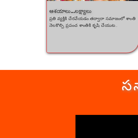
ఆశయాలు...లక్ష్యాలు
ప్రతి వ్యక్తికి చేరవేయడం.తద్వారా సమాజంలో శాంతి
నెలకొల్పి ప్రపంచ శాంతికి కృషి చేయుట..
సన