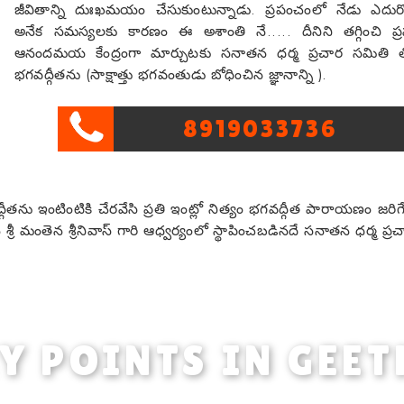
జీవితాన్ని దుఃఖమయం చేసుకుంటున్నాడు. ప్రపంచంలో నేడు ఎదుర్క
అనేక సమస్యలకు కారణం ఈ అశాంతి నే..... దీనిని తగ్గించి ప్రప
ఆనందమయ కేంద్రంగా మార్చుటకు సనాతన ధర్మ ప్రచార సమితి 
భగవద్గీతను (సాక్షాత్తు భగవంతుడు బోధించిన జ్ఞానాన్ని ).
8919033736
గవద్గీతను ఇంటింటికి చేరవేసి ప్రతి ఇంట్లో నిత్యం భగవద్గీత పారాయణం జరి
్రీ మంతెన శ్రీనివాస్ గారి ఆధ్వర్యంలో స్థాపించబడినదే సనాతన ధర్మ ప్ర
Y POINTS IN GEET