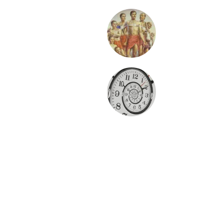
 The Supreme Lord
Jiva – The 
e Material Nature
Kala – Ete
Karma – Activities