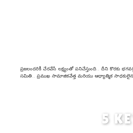
ప్రజలందరికీ చేరవేసే లక్ష్యంతో పనిచేస్తుంది.. దీని కొరకు భ
సమితి.. ప్రముఖ సామాజికవేత్త మరియు ఆధ్యాత్మిక సాధకులైన శ
5 KE