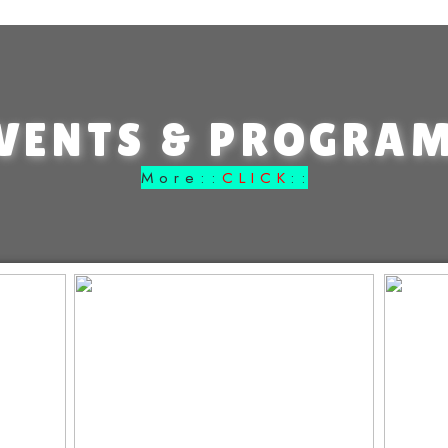
VENTS & PROGRA
M o r e : :
C L I C K
: :