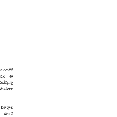
లందరికీ
రియు ఈ
ేస్తున్న
 మునులు
మార్గాల
ని పొంది