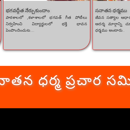
భగవద్గీత నేర్చుకుందాం
సనాతన ధర్మము
పాఠశాలలో ,కళాశాలలో భగవత్ గీత పోటీలు
జీవన సత్యాల ఆధార
నిర్వహించి విద్యార్థులలో భక్తి భావన
ఆదర్శ మార్గాన్ని 
పెంపొందించుట....
ధర్మము అంటారు..
ాతన ధర్మ ప్రచార సమ